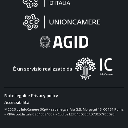
sul
sito
"Fattura
Elettronica"
È un servizio realizzato da
Note legali e Privacy policy
Accessibilità
©
2026
by InfoCamere SCpA - sede legale: Via G.B. Morgagni 13, 00161 Roma
- P.IVA/cod.fiscale 02313821007 - Codice LEI 815600EAD78C57FCE690