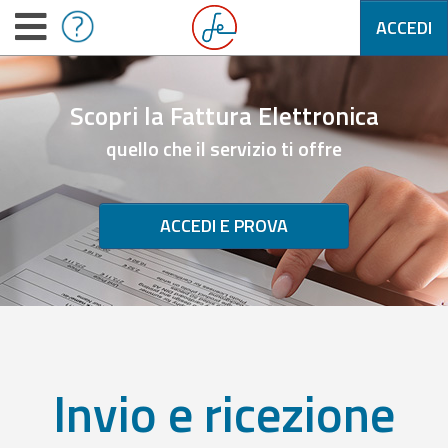
ACCEDI
Scopri la Fattura Elettronica
quello che il servizio ti offre
ACCEDI E PROVA
Invio e ricezione