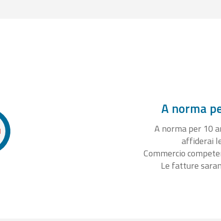
A norma per
A norma per 10 ann
affiderai l
Commercio competente
Le fatture sara