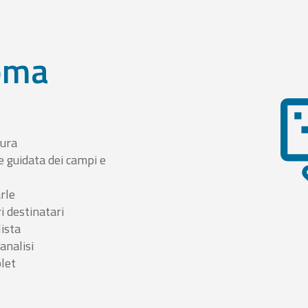
oma
tura
e guidata dei campi e
arle
i destinatari
lista
 analisi
blet