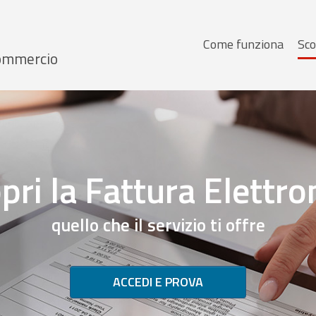
Menu
Come funziona
Sco
 Commercio
principale
pri la Fattura Elettro
quello che il servizio ti offre
ACCEDI E PROVA