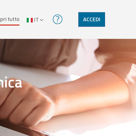
pri tutto
ACCEDI
IT
nica