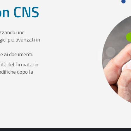
con CNS
izzando uno
ici più avanzati in
le ai documenti:
ità del firmatario
odifiche dopo la