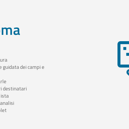
oma
tura
e guidata dei campi e
arle
i destinatari
lista
 analisi
blet