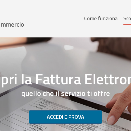
Menu
Come funziona
Sco
 Commercio
principale
pri la Fattura Elettro
quello che il servizio ti offre
ACCEDI E PROVA