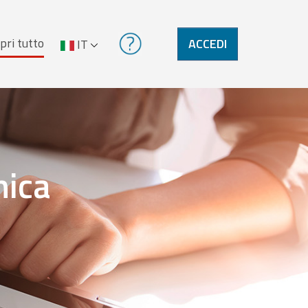
pri tutto
ACCEDI
IT
nica