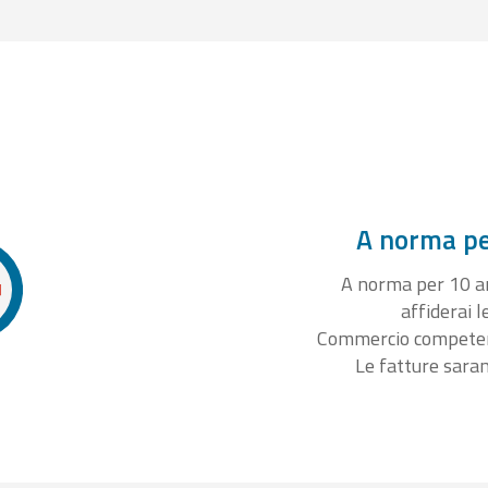
A norma per
A norma per 10 ann
affiderai l
Commercio competente
Le fatture sara