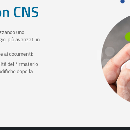
con CNS
izzando uno
ici più avanzati in
le ai documenti:
ità del firmatario
odifiche dopo la