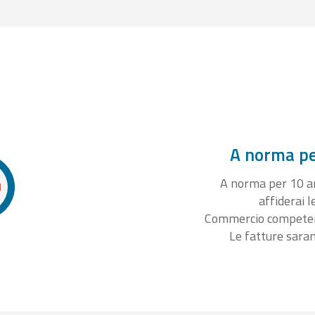
A norma per
A norma per 10 ann
affiderai l
Commercio competente
Le fatture sara