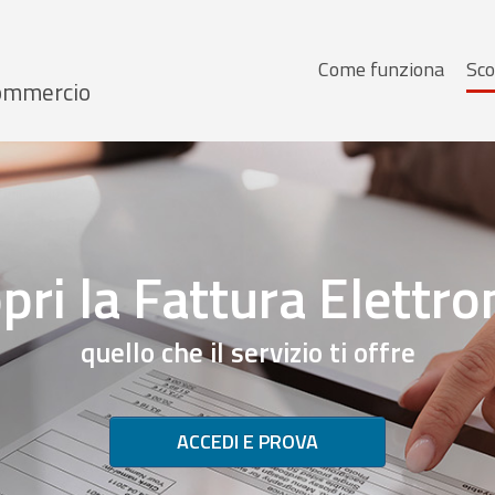
Menu
Come funziona
Sco
 Commercio
principale
pri la Fattura Elettro
quello che il servizio ti offre
ACCEDI E PROVA