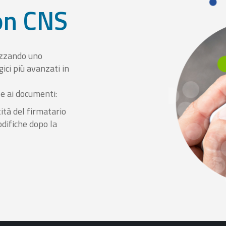
con CNS
izzando uno
ici più avanzati in
le ai documenti:
ità del firmatario
odifiche dopo la