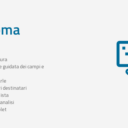
oma
tura
e guidata dei campi e
arle
i destinatari
lista
 analisi
blet