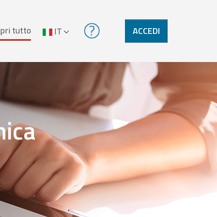
pri tutto
ACCEDI
IT
nica