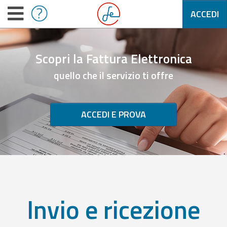
ACCEDI
Scopri la Fattura Elettronica
quello che il servizio ti offre
ACCEDI E PROVA
Invio e ricezione