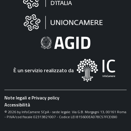
sul
sito
"Fattura
Elettronica"
È un servizio realizzato da
Note legali e Privacy policy
Accessibilità
©
2026
by InfoCamere SCpA - sede legale: Via G.B. Morgagni 13, 00161 Roma
- P.IVA/cod.fiscale 02313821007 - Codice LEI 815600EAD78C57FCE690