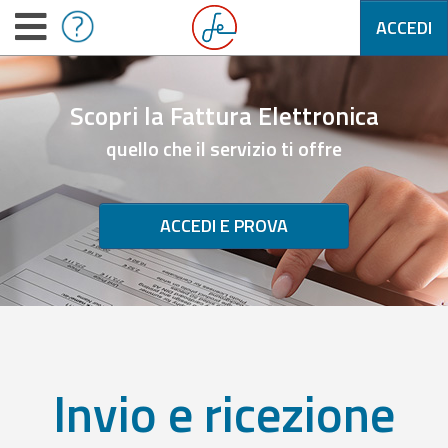
ACCEDI
Scopri la Fattura Elettronica
quello che il servizio ti offre
ACCEDI E PROVA
Invio e ricezione