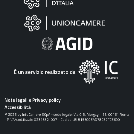
sul
sito
"Fattura
Elettronica"
È un servizio realizzato da
Note legali e Privacy policy
Accessibilità
©
2026
by InfoCamere SCpA - sede legale: Via G.B. Morgagni 13, 00161 Roma
- P.IVA/cod.fiscale 02313821007 - Codice LEI 815600EAD78C57FCE690