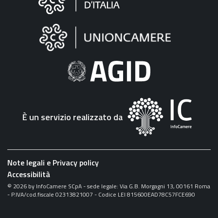
sul
sito
"Fattura
Elettronica"
È un servizio realizzato da
Note legali e Privacy policy
Accessibilità
©
2026
by InfoCamere SCpA - sede legale: Via G.B. Morgagni 13, 00161 Roma
- P.IVA/cod.fiscale 02313821007 - Codice LEI 815600EAD78C57FCE690