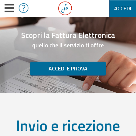
ACCEDI
Scopri la Fattura Elettronica
quello che il servizio ti offre
ACCEDI E PROVA
Invio e ricezione