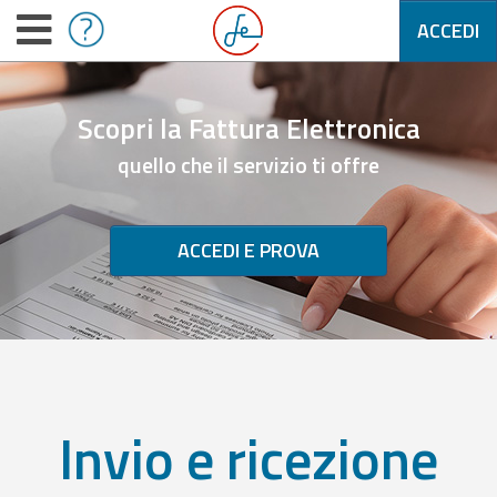
ACCEDI
Scopri la Fattura Elettronica
quello che il servizio ti offre
ACCEDI E PROVA
Invio e ricezione