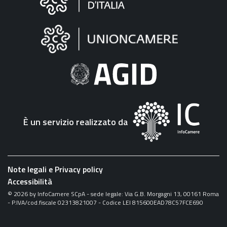
sul
sito
"Fattura
Elettronica"
È un servizio realizzato da
Note legali e Privacy policy
Accessibilità
©
2026
by InfoCamere SCpA - sede legale: Via G.B. Morgagni 13, 00161 Roma
- P.IVA/cod.fiscale 02313821007 - Codice LEI 815600EAD78C57FCE690