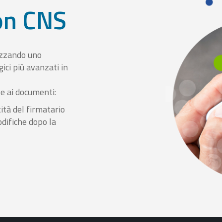
con CNS
izzando uno
ici più avanzati in
le ai documenti:
ità del firmatario
odifiche dopo la