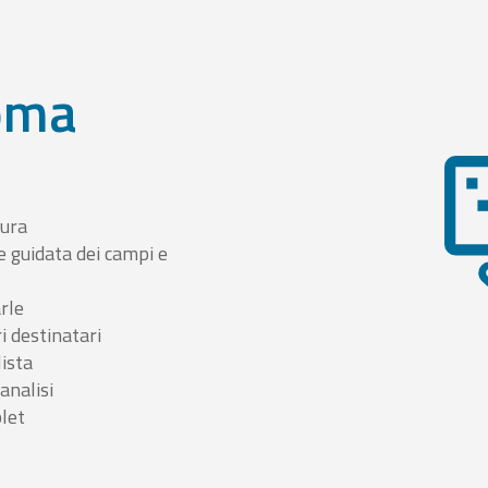
oma
tura
e guidata dei campi e
arle
i destinatari
lista
 analisi
blet