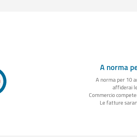
A norma per
A norma per 10 ann
affiderai l
Commercio competente
Le fatture sara