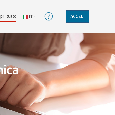
pri tutto
ACCEDI
IT
nica