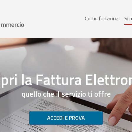
Menu
Come funziona
Sco
 Commercio
principale
pri la Fattura Elettro
quello che il servizio ti offre
ACCEDI E PROVA