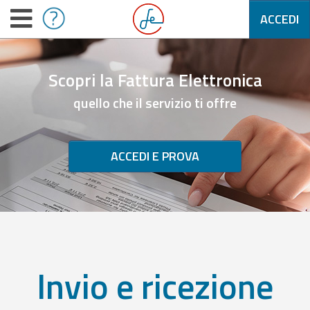
ACCEDI
Scopri la Fattura Elettronica
quello che il servizio ti offre
ACCEDI E PROVA
Invio e ricezione