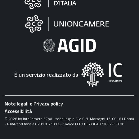
sul
sito
"Fattura
Elettronica"
È un servizio realizzato da
Note legali e Privacy policy
Accessibilità
©
2026
by InfoCamere SCpA - sede legale: Via G.B. Morgagni 13, 00161 Roma
- P.IVA/cod.fiscale 02313821007 - Codice LEI 815600EAD78C57FCE690