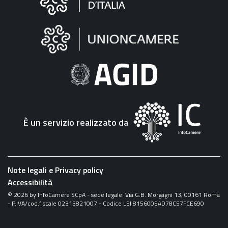
sul
sito
"Fattura
Elettronica"
È un servizio realizzato da
Note legali e Privacy policy
Accessibilità
©
2026
by InfoCamere SCpA - sede legale: Via G.B. Morgagni 13, 00161 Roma
- P.IVA/cod.fiscale 02313821007 - Codice LEI 815600EAD78C57FCE690