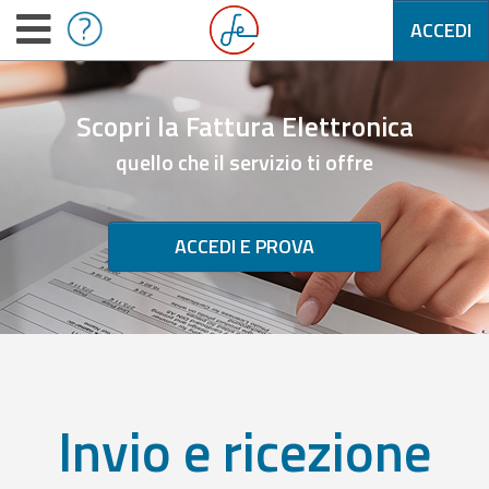
ACCEDI
Scopri la Fattura Elettronica
quello che il servizio ti offre
ACCEDI E PROVA
Invio e ricezione