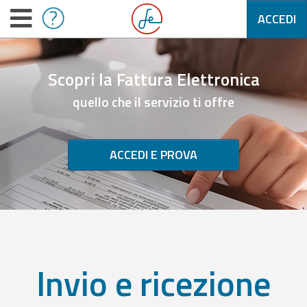
ACCEDI
Scopri la Fattura Elettronica
quello che il servizio ti offre
ACCEDI E PROVA
Invio e ricezione