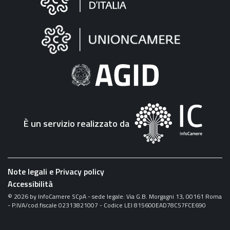
sul
sito
"Fattura
Elettronica"
È un servizio realizzato da
Note legali e Privacy policy
Accessibilità
©
2026
by InfoCamere SCpA - sede legale: Via G.B. Morgagni 13, 00161 Roma
- P.IVA/cod.fiscale 02313821007 - Codice LEI 815600EAD78C57FCE690