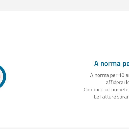
A norma per
A norma per 10 ann
affiderai l
Commercio competente
Le fatture sara