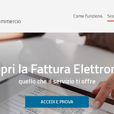
Menu
Come funziona
Sco
 Commercio
principale
pri la Fattura Elettro
quello che il servizio ti offre
ACCEDI E PROVA