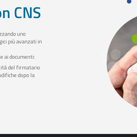
con CNS
izzando uno
ici più avanzati in
le ai documenti:
ità del firmatario
odifiche dopo la