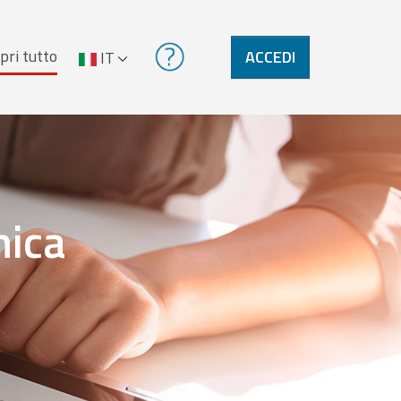
pri tutto
ACCEDI
IT
nica