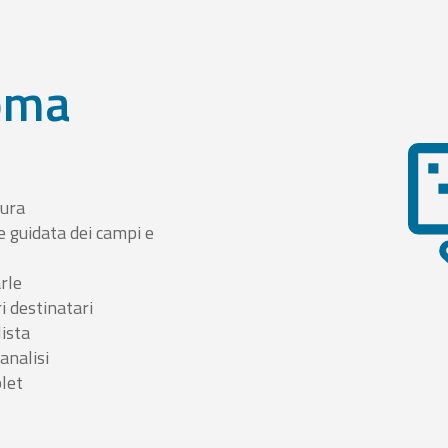
oma
tura
e guidata dei campi e
arle
i destinatari
lista
 analisi
blet