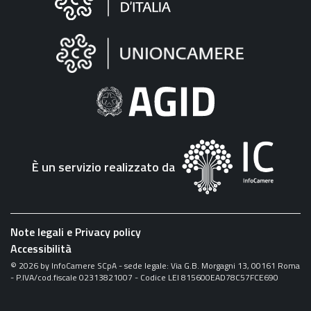
sul
sito
"Fattura
Elettronica"
È un servizio realizzato da
Note legali e Privacy policy
Accessibilità
©
2026
by InfoCamere SCpA - sede legale: Via G.B. Morgagni 13, 00161 Roma
- P.IVA/cod.fiscale 02313821007 - Codice LEI 815600EAD78C57FCE690