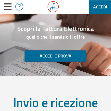
ACCEDI
Scopri la Fattura Elettronica
quello che il servizio ti offre
ACCEDI E PROVA
Invio e ricezione