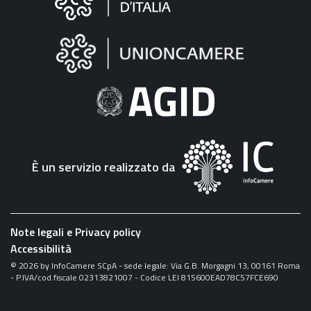
sul
sito
"Fattura
Elettronica"
È un servizio realizzato da
Note legali e Privacy policy
Accessibilità
©
2026
by InfoCamere SCpA - sede legale: Via G.B. Morgagni 13, 00161 Roma
- P.IVA/cod.fiscale 02313821007 - Codice LEI 815600EAD78C57FCE690