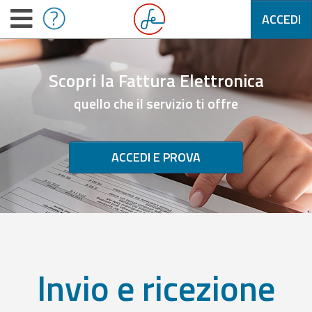
ACCEDI
Scopri la Fattura Elettronica
quello che il servizio ti offre
ACCEDI E PROVA
Invio e ricezione