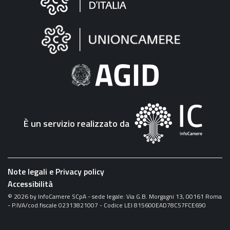
sul
sito
"Fattura
Elettronica"
È un servizio realizzato da
Note legali e Privacy policy
Accessibilità
©
2026
by InfoCamere SCpA - sede legale: Via G.B. Morgagni 13, 00161 Roma
- P.IVA/cod.fiscale 02313821007 - Codice LEI 815600EAD78C57FCE690