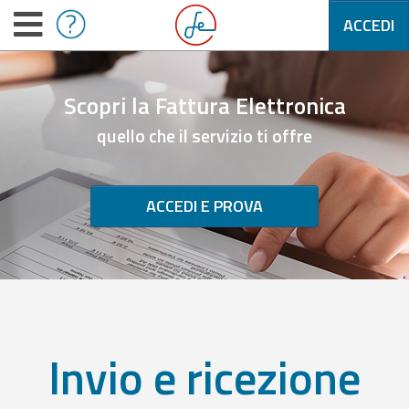
ACCEDI
Scopri la Fattura Elettronica
quello che il servizio ti offre
ACCEDI E PROVA
Invio e ricezione