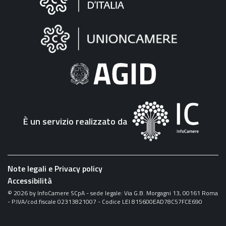
sul
sito
"Fattura
Elettronica"
È un servizio realizzato da
Note legali e Privacy policy
Accessibilità
©
2026
by InfoCamere SCpA - sede legale: Via G.B. Morgagni 13, 00161 Roma
- P.IVA/cod.fiscale 02313821007 - Codice LEI 815600EAD78C57FCE690