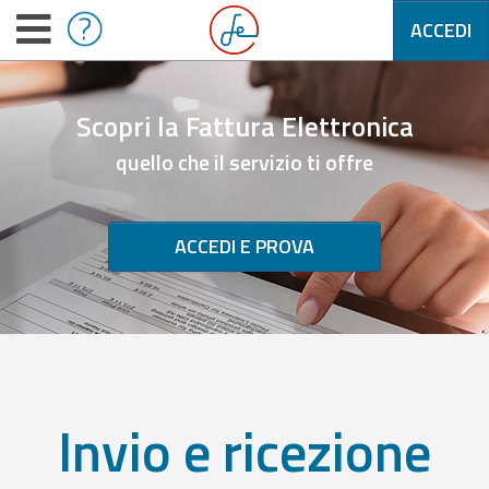
ACCEDI
Scopri la Fattura Elettronica
quello che il servizio ti offre
ACCEDI E PROVA
Invio e ricezione