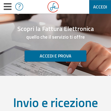
ACCEDI
Scopri la Fattura Elettronica
quello che il servizio ti offre
ACCEDI E PROVA
Invio e ricezione