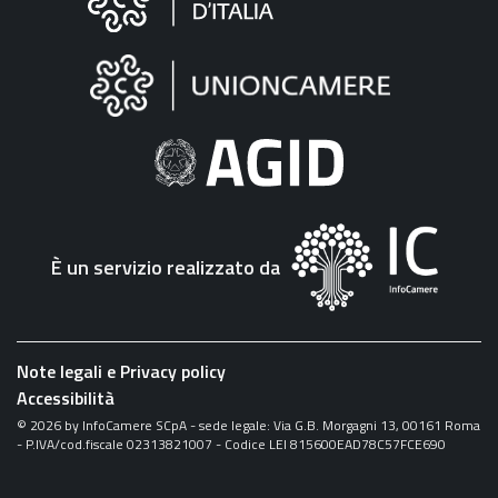
sul
sito
"Fattura
Elettronica"
È un servizio realizzato da
Note legali e Privacy policy
Accessibilità
©
2026
by InfoCamere SCpA - sede legale: Via G.B. Morgagni 13, 00161 Roma
- P.IVA/cod.fiscale 02313821007 - Codice LEI 815600EAD78C57FCE690