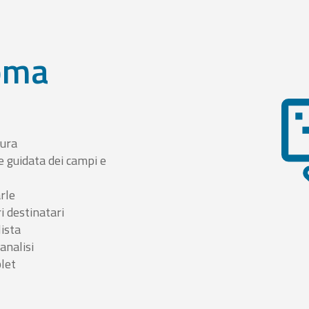
oma
tura
e guidata dei campi e
arle
i destinatari
lista
 analisi
blet