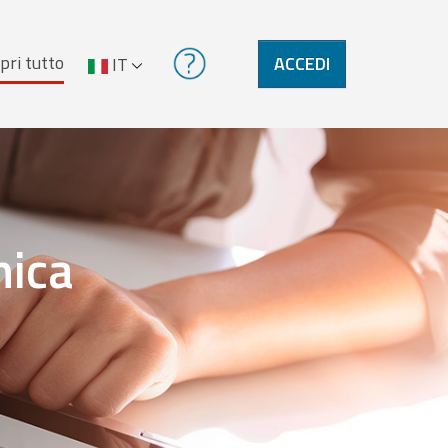
pri tutto
ACCEDI
IT
nica