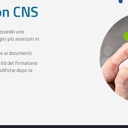
con CNS
izzando uno
ici più avanzati in
le ai documenti:
ità del firmatario
odifiche dopo la