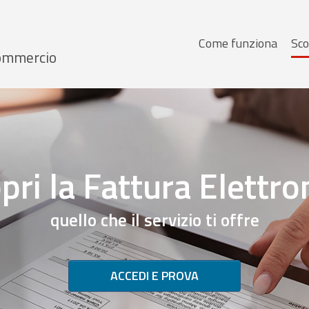
Menu
Come funziona
Sco
 Commercio
principale
pri la Fattura Elettro
quello che il servizio ti offre
ACCEDI E PROVA