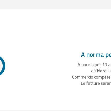
A norma per
A norma per 10 ann
affiderai l
Commercio competente
Le fatture sara