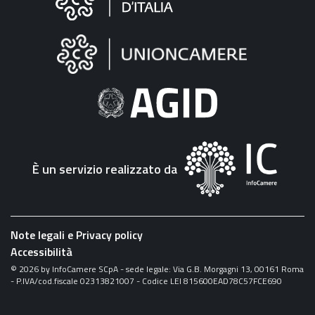
sul
sito
"Fattura
Elettronica"
È un servizio realizzato da
Note legali e Privacy policy
Accessibilità
©
2026
by InfoCamere SCpA - sede legale: Via G.B. Morgagni 13, 00161 Roma
- P.IVA/cod.fiscale 02313821007 - Codice LEI 815600EAD78C57FCE690