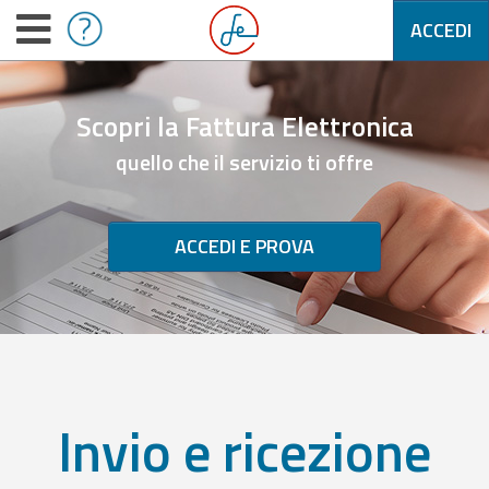
ACCEDI
Scopri la Fattura Elettronica
quello che il servizio ti offre
ACCEDI E PROVA
Invio e ricezione