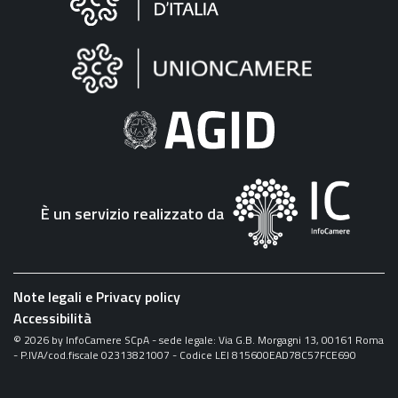
sul
sito
"Fattura
Elettronica"
È un servizio realizzato da
Note legali e Privacy policy
Accessibilità
©
2026
by InfoCamere SCpA - sede legale: Via G.B. Morgagni 13, 00161 Roma
- P.IVA/cod.fiscale 02313821007 - Codice LEI 815600EAD78C57FCE690