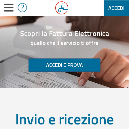
ACCEDI
Scopri la Fattura Elettronica
quello che il servizio ti offre
ACCEDI E PROVA
Invio e ricezione