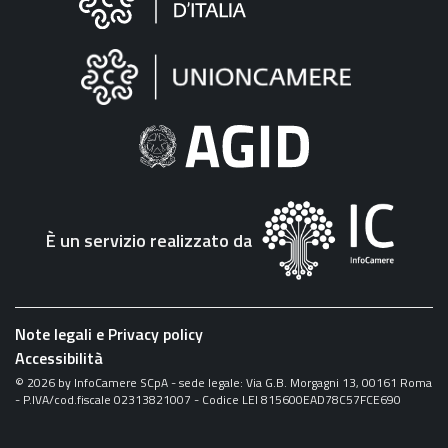
sul
sito
"Fattura
Elettronica"
È un servizio realizzato da
Note legali e Privacy policy
Accessibilità
©
2026
by InfoCamere SCpA - sede legale: Via G.B. Morgagni 13, 00161 Roma
- P.IVA/cod.fiscale 02313821007 - Codice LEI 815600EAD78C57FCE690