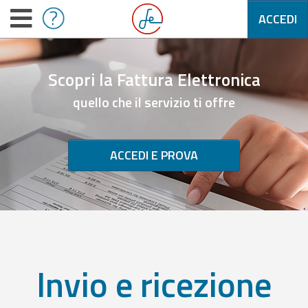
ACCEDI
Scopri la Fattura Elettronica
quello che il servizio ti offre
ACCEDI E PROVA
Invio e ricezione