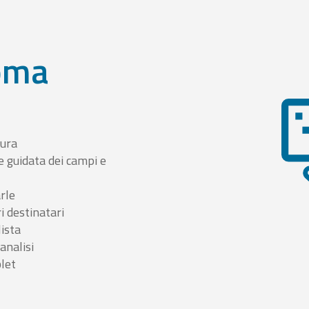
oma
tura
e guidata dei campi e
arle
i destinatari
lista
 analisi
blet