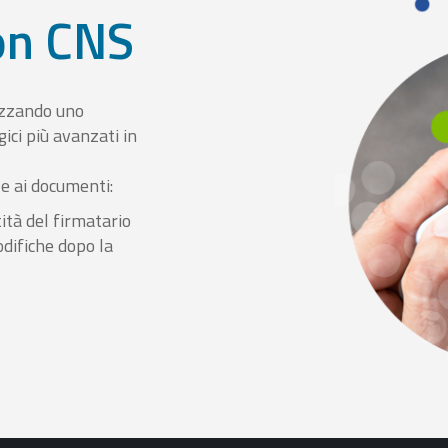
con CNS
izzando uno
ici più avanzati in
le ai documenti:
ità del firmatario
odifiche dopo la