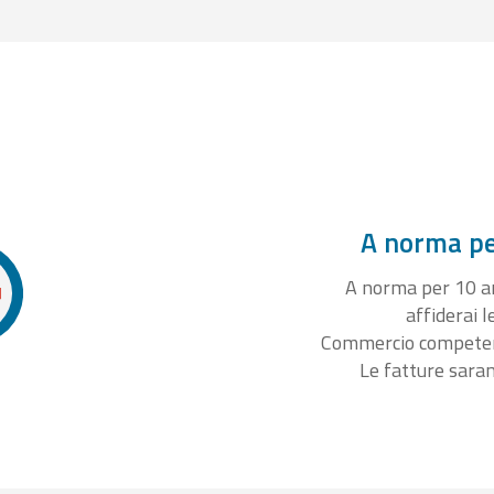
A norma per
A norma per 10 ann
affiderai l
Commercio competente
Le fatture sara