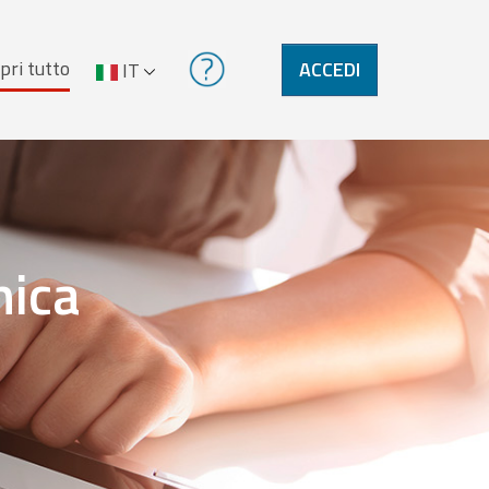
pri tutto
ACCEDI
IT
nica