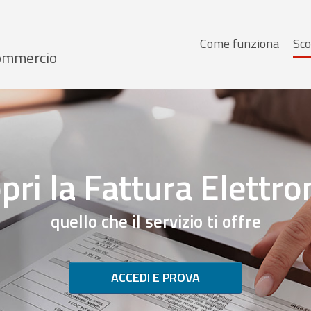
Menu
Come funziona
Sco
 Commercio
principale
pri la Fattura Elettro
quello che il servizio ti offre
ACCEDI E PROVA