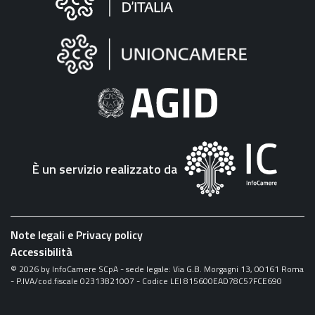
sul
sito
"Fattura
Elettronica"
È un servizio realizzato da
Note legali e Privacy policy
Accessibilità
©
2026
by InfoCamere SCpA - sede legale: Via G.B. Morgagni 13, 00161 Roma
- P.IVA/cod.fiscale 02313821007 - Codice LEI 815600EAD78C57FCE690