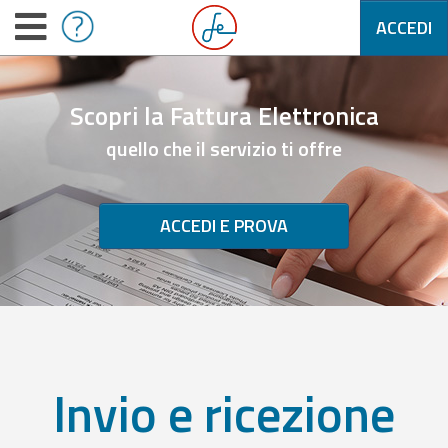
ACCEDI
Scopri la Fattura Elettronica
quello che il servizio ti offre
ACCEDI E PROVA
Invio e ricezione