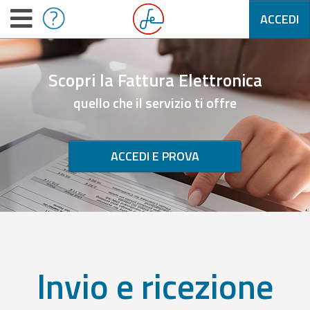
ACCEDI
Scopri la Fattura Elettronica
quello che il servizio ti offre
ACCEDI E PROVA
Invio e ricezione