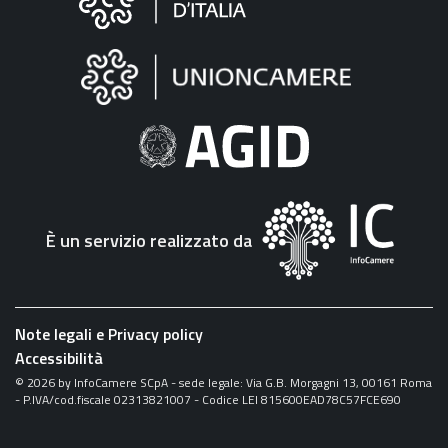
sul
sito
"Fattura
Elettronica"
È un servizio realizzato da
Note legali e Privacy policy
Accessibilità
©
2026
by InfoCamere SCpA - sede legale: Via G.B. Morgagni 13, 00161 Roma
- P.IVA/cod.fiscale 02313821007 - Codice LEI 815600EAD78C57FCE690