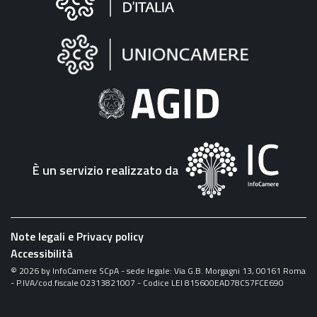
sul
sito
"Fattura
Elettronica"
È un servizio realizzato da
Note legali e Privacy policy
Accessibilità
©
2026
by InfoCamere SCpA - sede legale: Via G.B. Morgagni 13, 00161 Roma
- P.IVA/cod.fiscale 02313821007 - Codice LEI 815600EAD78C57FCE690