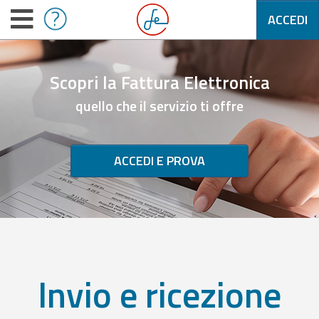
ACCEDI
Scopri la Fattura Elettronica
quello che il servizio ti offre
ACCEDI E PROVA
Invio e ricezione