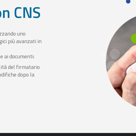
con CNS
izzando uno
ici più avanzati in
le ai documenti:
ità del firmatario
odifiche dopo la