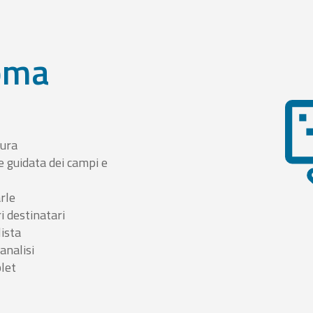
oma
tura
e guidata dei campi e
arle
i destinatari
lista
 analisi
blet