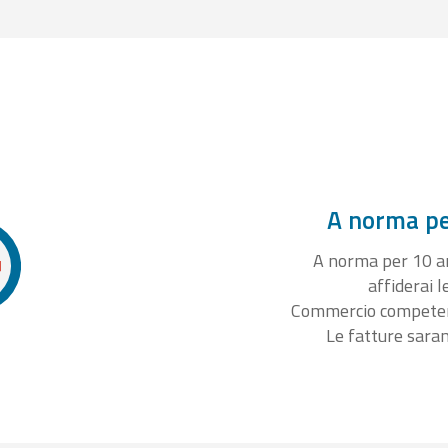
A norma per
A norma per 10 ann
affiderai l
Commercio competente
Le fatture sara