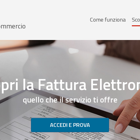
Menu
Come funziona
Sco
 Commercio
principale
pri la Fattura Elettro
quello che il servizio ti offre
ACCEDI E PROVA