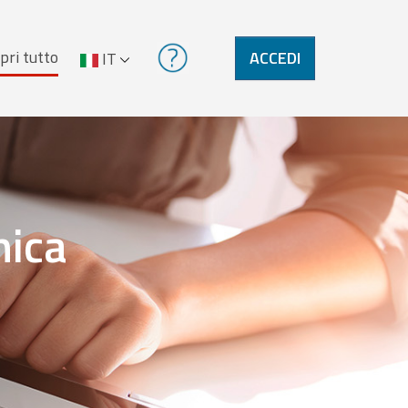
pri tutto
ACCEDI
IT
nica