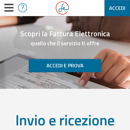
ACCEDI
Scopri la Fattura Elettronica
quello che il servizio ti offre
ACCEDI E PROVA
Invio e ricezione