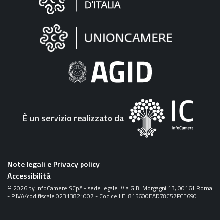
sul
sito
"Fattura
Elettronica"
È un servizio realizzato da
Note legali e Privacy policy
Accessibilità
©
2026
by InfoCamere SCpA - sede legale: Via G.B. Morgagni 13, 00161 Roma
- P.IVA/cod.fiscale 02313821007 - Codice LEI 815600EAD78C57FCE690