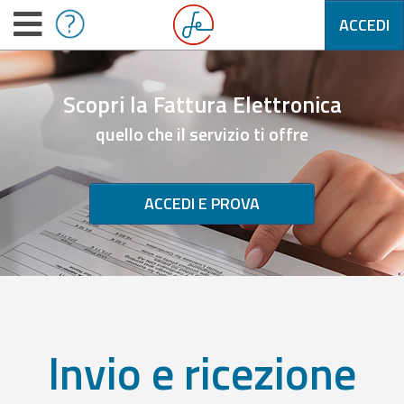
ACCEDI
Scopri la Fattura Elettronica
quello che il servizio ti offre
ACCEDI E PROVA
Invio e ricezione