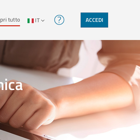
pri tutto
ACCEDI
IT
nica