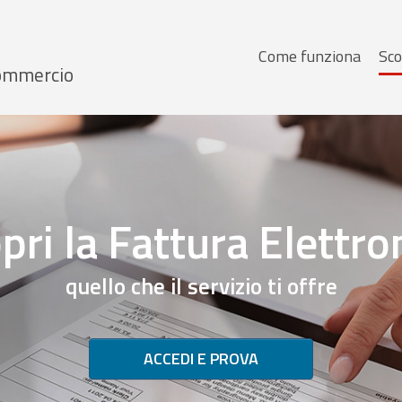
Menu
Come funziona
Sco
 Commercio
principale
pri la Fattura Elettro
quello che il servizio ti offre
ACCEDI E PROVA