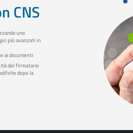
con CNS
izzando uno
ici più avanzati in
le ai documenti:
ità del firmatario
odifiche dopo la