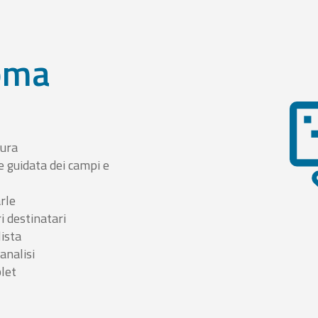
oma
tura
e guidata dei campi e
arle
i destinatari
lista
 analisi
blet