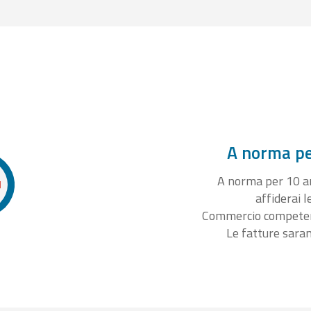
A norma per
A norma per 10 ann
affiderai l
Commercio competente
Le fatture sara