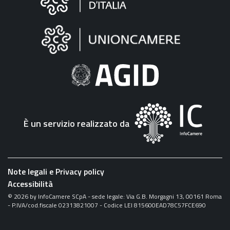
sul
sito
"Fattura
Elettronica"
È un servizio realizzato da
Note legali e Privacy policy
Accessibilità
©
2026
by InfoCamere SCpA - sede legale: Via G.B. Morgagni 13, 00161 Roma
- P.IVA/cod.fiscale 02313821007 - Codice LEI 815600EAD78C57FCE690