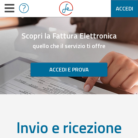
ACCEDI
Scopri la Fattura Elettronica
quello che il servizio ti offre
ACCEDI E PROVA
Invio e ricezione