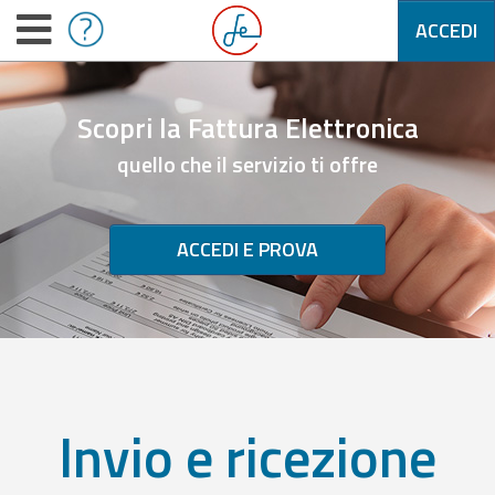
ACCEDI
Scopri la Fattura Elettronica
quello che il servizio ti offre
ACCEDI E PROVA
Invio e ricezione