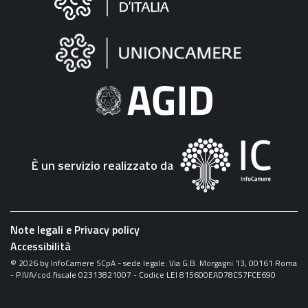
sul
sito
"Fattura
Elettronica"
È un servizio realizzato da
Note legali e Privacy policy
Accessibilità
©
2026
by InfoCamere SCpA - sede legale: Via G.B. Morgagni 13, 00161 Roma
- P.IVA/cod.fiscale 02313821007 - Codice LEI 815600EAD78C57FCE690