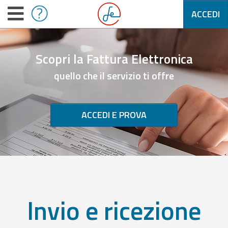
ACCEDI
Scopri la Fattura Elettronica
quello che il servizio ti offre
ACCEDI E PROVA
Invio e ricezione