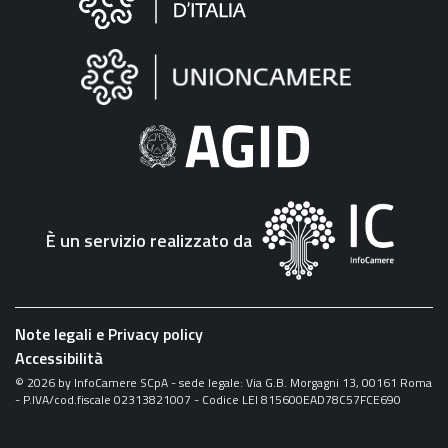
sul
sito
"Fattura
Elettronica"
È un servizio realizzato da
Note legali e Privacy policy
Accessibilità
©
2026
by InfoCamere SCpA - sede legale: Via G.B. Morgagni 13, 00161 Roma
- P.IVA/cod.fiscale 02313821007 - Codice LEI 815600EAD78C57FCE690