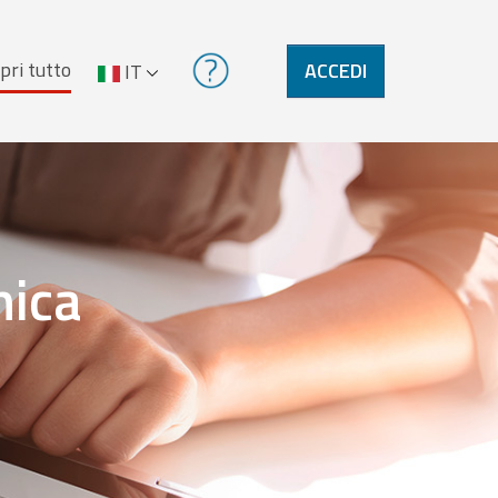
pri tutto
ACCEDI
IT
nica