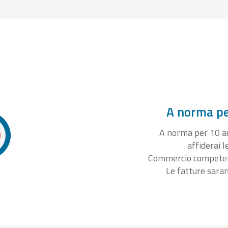
A norma per
A norma per 10 ann
affiderai l
Commercio competente
Le fatture sara