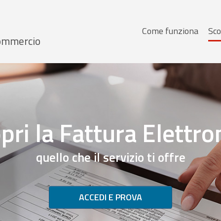
Menu
Come funziona
Sco
 Commercio
principale
pri la Fattura Elettro
quello che il servizio ti offre
ACCEDI E PROVA