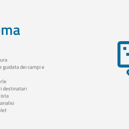
oma
tura
e guidata dei campi e
arle
i destinatari
lista
 analisi
blet