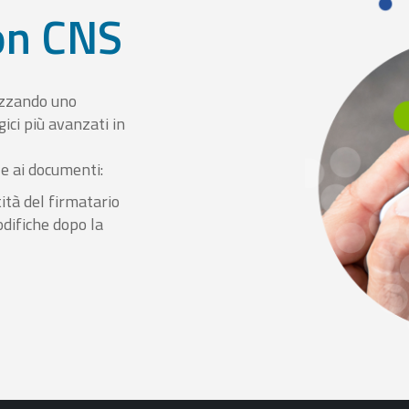
con CNS
izzando uno
ici più avanzati in
le ai documenti:
ità del firmatario
odifiche dopo la