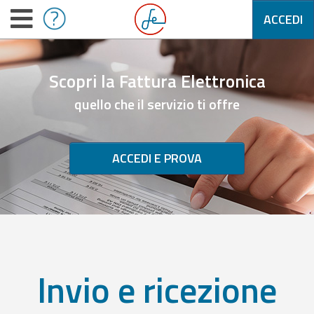
ACCEDI
Scopri la Fattura Elettronica
quello che il servizio ti offre
ACCEDI E PROVA
Invio e ricezione