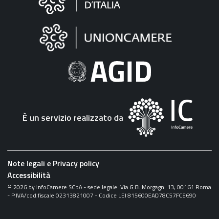
sul
sito
"Fattura
Elettronica"
È un servizio realizzato da
Note legali e Privacy policy
Accessibilità
©
2026
by InfoCamere SCpA - sede legale: Via G.B. Morgagni 13, 00161 Roma
- P.IVA/cod.fiscale 02313821007 - Codice LEI 815600EAD78C57FCE690