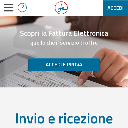
ACCEDI
Scopri la Fattura Elettronica
quello che il servizio ti offre
ACCEDI E PROVA
Invio e ricezione