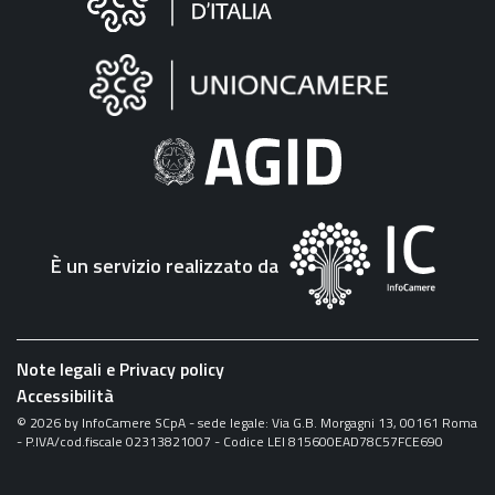
sul
sito
"Fattura
Elettronica"
È un servizio realizzato da
Note legali e Privacy policy
Accessibilità
©
2026
by InfoCamere SCpA - sede legale: Via G.B. Morgagni 13, 00161 Roma
- P.IVA/cod.fiscale 02313821007 - Codice LEI 815600EAD78C57FCE690