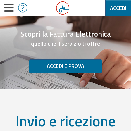
ACCEDI
Scopri la Fattura Elettronica
quello che il servizio ti offre
ACCEDI E PROVA
Invio e ricezione