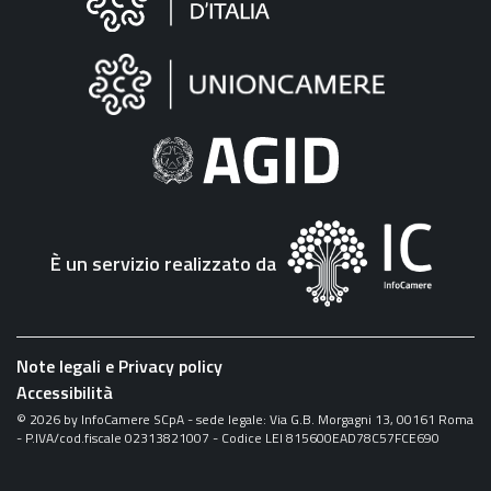
sul
sito
"Fattura
Elettronica"
È un servizio realizzato da
Note legali e Privacy policy
Accessibilità
©
2026
by InfoCamere SCpA - sede legale: Via G.B. Morgagni 13, 00161 Roma
- P.IVA/cod.fiscale 02313821007 - Codice LEI 815600EAD78C57FCE690