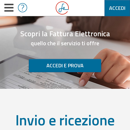
ACCEDI
Scopri la Fattura Elettronica
quello che il servizio ti offre
ACCEDI E PROVA
Invio e ricezione