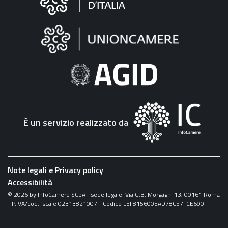
sul
sito
"Fattura
Elettronica"
È un servizio realizzato da
Note legali e Privacy policy
Accessibilità
©
2026
by InfoCamere SCpA - sede legale: Via G.B. Morgagni 13, 00161 Roma
- P.IVA/cod.fiscale 02313821007 - Codice LEI 815600EAD78C57FCE690