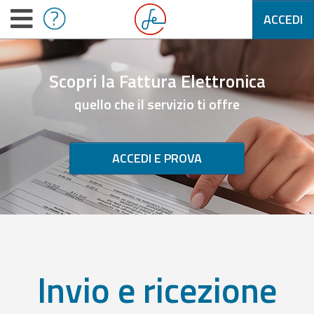
ACCEDI
Scopri la Fattura Elettronica
quello che il servizio ti offre
ACCEDI E PROVA
Invio e ricezione