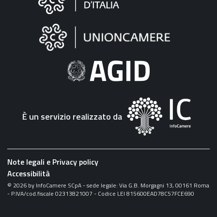
sul
sito
"Fattura
Elettronica"
È un servizio realizzato da
Note legali e Privacy policy
Accessibilità
©
2026
by InfoCamere SCpA - sede legale: Via G.B. Morgagni 13, 00161 Roma
- P.IVA/cod.fiscale 02313821007 - Codice LEI 815600EAD78C57FCE690