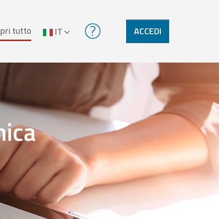
pri tutto
ACCEDI
IT
nica