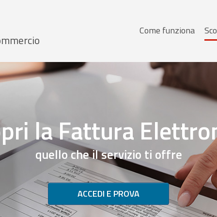
Menu
Come funziona
Sco
 Commercio
principale
pri la Fattura Elettro
quello che il servizio ti offre
ACCEDI E PROVA