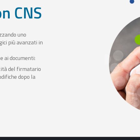
con CNS
izzando uno
ici più avanzati in
le ai documenti:
ità del firmatario
odifiche dopo la