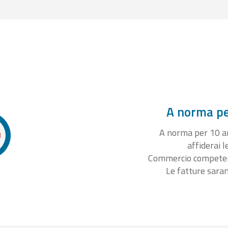
A norma per
A norma per 10 ann
affiderai l
Commercio competente
Le fatture sara