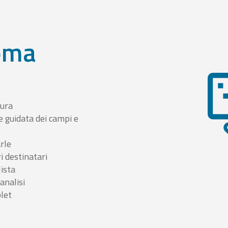
oma
tura
e guidata dei campi e
arle
i destinatari
lista
 analisi
blet