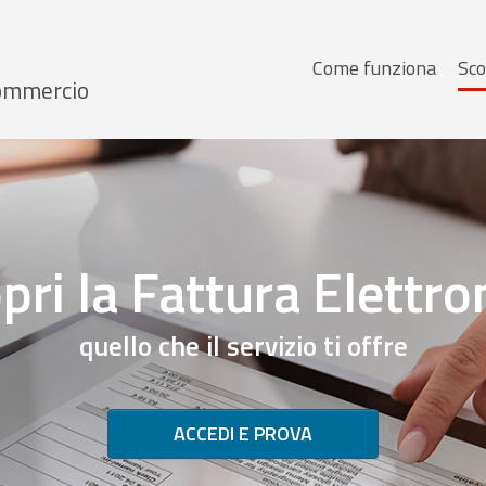
Menu
Come funziona
Sco
 Commercio
principale
pri la Fattura Elettro
quello che il servizio ti offre
ACCEDI E PROVA