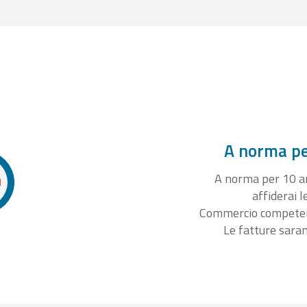
A norma per
A norma per 10 ann
affiderai l
Commercio competente
Le fatture sara