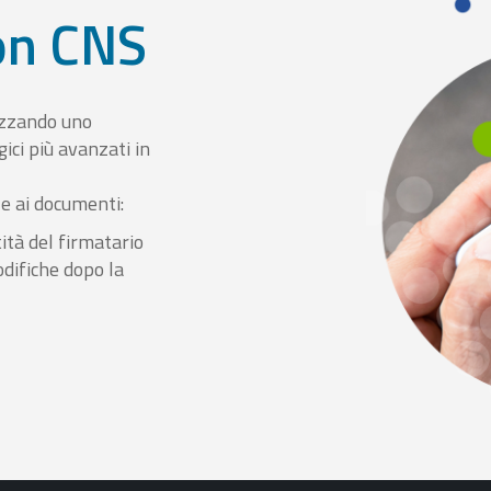
con CNS
izzando uno
ici più avanzati in
le ai documenti:
ità del firmatario
odifiche dopo la