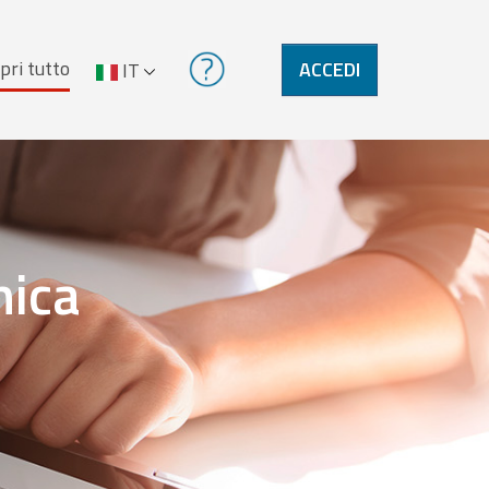
pri tutto
ACCEDI
IT
nica