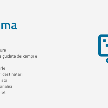
oma
tura
e guidata dei campi e
arle
i destinatari
lista
 analisi
blet