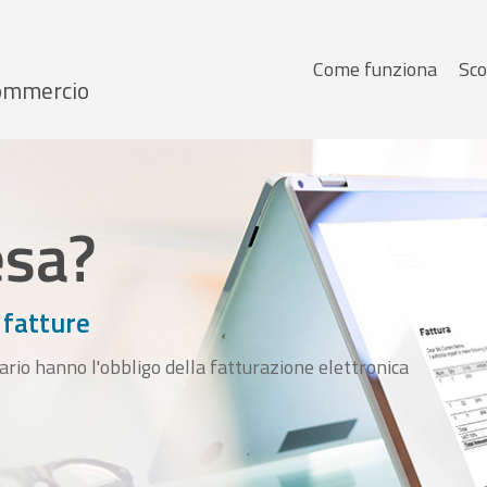
Menu
Come funziona
Sco
 Commercio
principale
esa?
 fatture
ario hanno l'obbligo della fatturazione elettronica