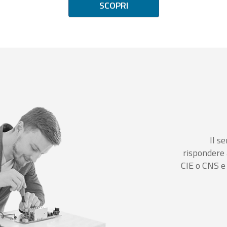
SCOPRI
Il se
rispondere 
CIE o CNS e 